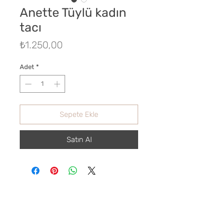
Anette Tüylü kadın
tacı
Fiyat
₺1.250,00
Adet
*
Sepete Ekle
Satın Al