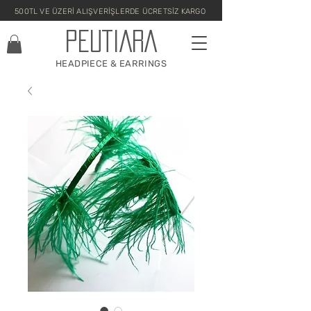
500TL VE ÜZERİ ALIŞVERİŞLERDE ÜCRETSİZ KARGO
PEUTIARA
HEADPIECE & EARRINGS