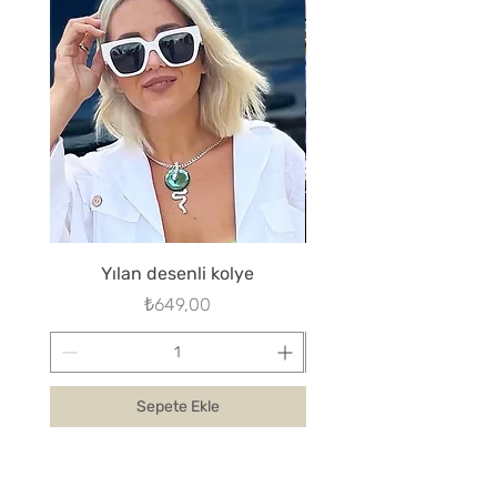
Yılan desenli kolye
Fiyat
₺649,00
Sepete Ekle