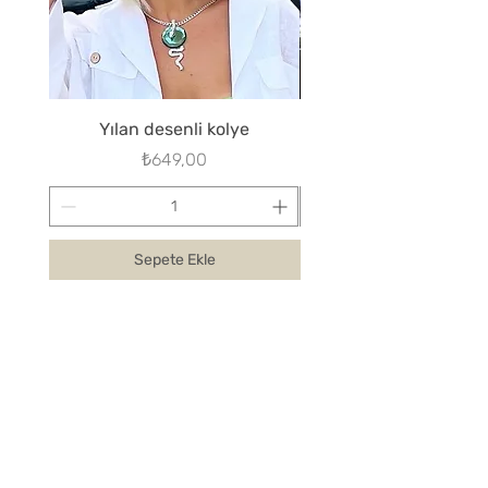
Yılan desenli kolye
Fiyat
₺649,00
Sepete Ekle