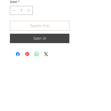
Adet
*
Sepete Ekle
Satın Al