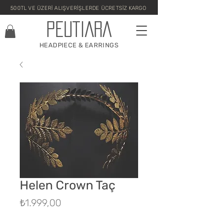
500TL VE ÜZERİ ALIŞVERİŞLERDE ÜCRETSİZ KARGO
PEUTIARA
HEADPIECE & EARRINGS
Helen Crown Taç
Fiyat
₺1.999,00