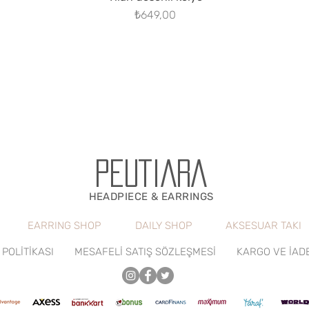
Fiyat
₺649,00
PEUTIARA
HEADPIECE & EARRINGS
EARRING SHOP
DAILY SHOP
AKSESUAR TAKI
 POLİTİKASI
MESAFELİ SATIŞ SÖZLEŞMESİ
KARGO VE İAD