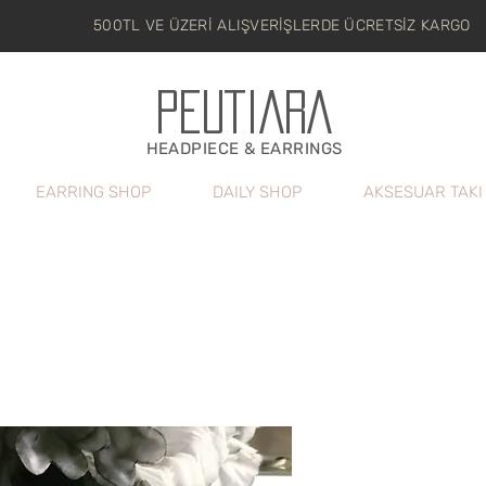
500TL VE ÜZERİ ALIŞVERİŞLERDE ÜCRETSİZ KARGO
PEUTIARA
HEADPIECE & EARRINGS
EARRING SHOP
DAILY SHOP
AKSESUAR TAKI