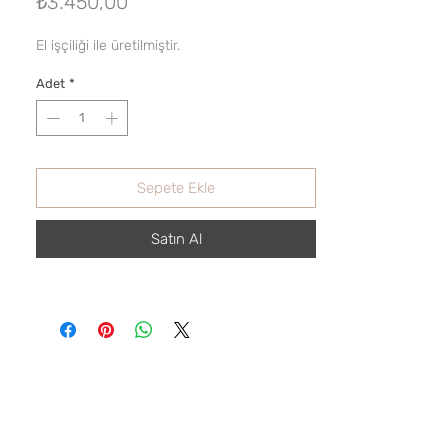
Fiyat
₺3.450,00
El işçiliği ile üretilmiştir.
Adet
*
Sepete Ekle
Satın Al