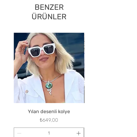
BENZER
ÜRÜNLER
Yılan desenli kolye
Fiyat
₺649,00