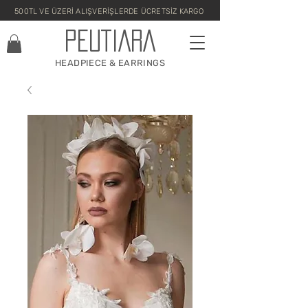
500TL VE ÜZERİ ALIŞVERİŞLERDE ÜCRETSİZ KARGO
PEUTIARA
HEADPIECE & EARRINGS