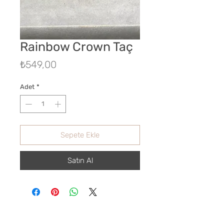
Rainbow Crown Taç
Fiyat
₺549,00
Adet
*
Sepete Ekle
Satın Al