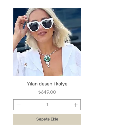
Yılan desenli kolye
Fiyat
₺649,00
Sepete Ekle