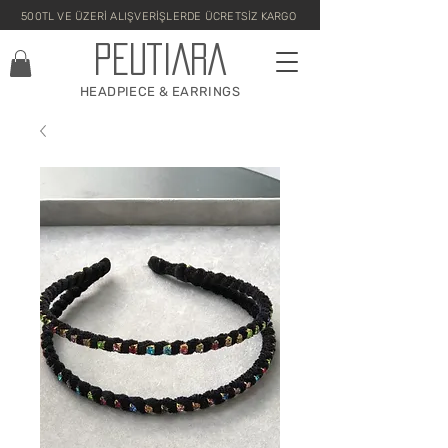
500TL VE ÜZERİ ALIŞVERİŞLERDE ÜCRETSİZ KARGO
PEUTIARA
HEADPIECE & EARRINGS