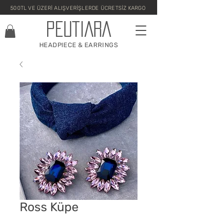
500TL VE ÜZERİ ALIŞVERİŞLERDE ÜCRETSİZ KARGO
PEUTIARA
HEADPIECE & EARRINGS
Ross Küpe