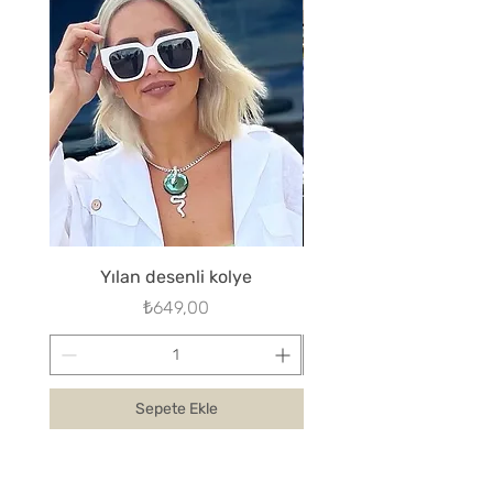
Yılan desenli kolye
Fiyat
₺649,00
Sepete Ekle