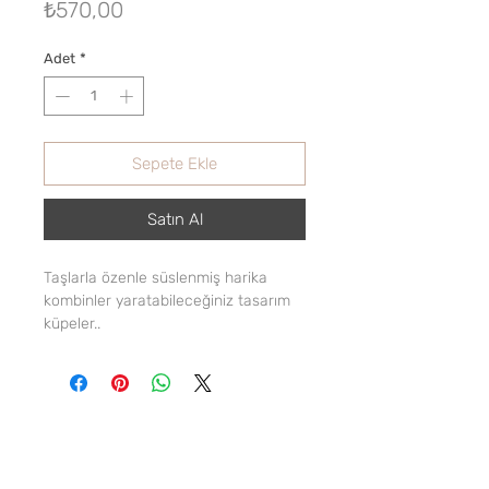
Fiyat
₺570,00
Adet
*
Sepete Ekle
Satın Al
Taşlarla özenle süslenmiş harika
kombinler yaratabileceğiniz tasarım
küpeler..
Modern taş küpe