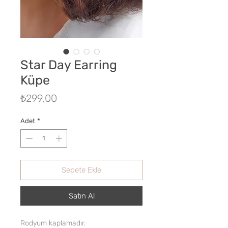
Star Day Earring
Küpe
Fiyat
₺299,00
Adet
*
Sepete Ekle
Satın Al
Rodyum kaplamadır.