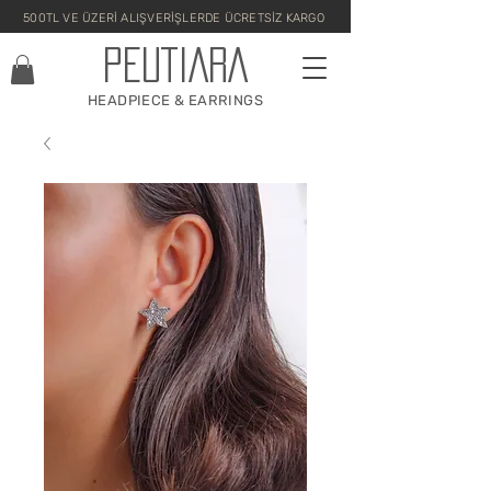
500TL VE ÜZERİ ALIŞVERİŞLERDE ÜCRETSİZ KARGO
PEUTIARA
HEADPIECE & EARRINGS