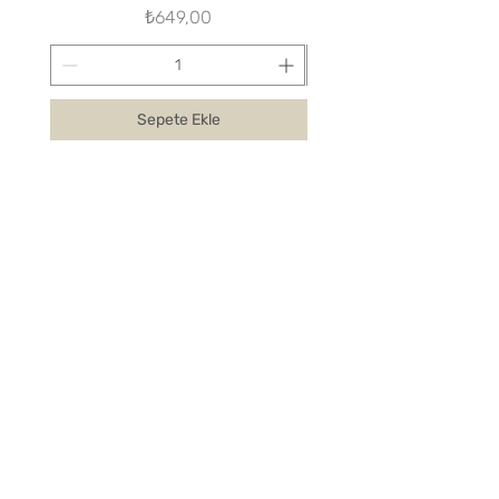
Fiyat
₺649,00
Sepete Ekle